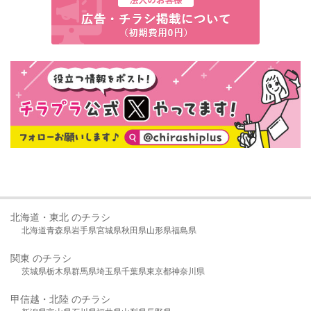
北海道・東北 のチラシ
北海道
青森県
岩手県
宮城県
秋田県
山形県
福島県
関東 のチラシ
茨城県
栃木県
群馬県
埼玉県
千葉県
東京都
神奈川県
甲信越・北陸 のチラシ