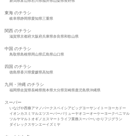
新潟県
富山県
石川県
福井県
山梨県
長野県
東海 のチラシ
岐阜県
静岡県
愛知県
三重県
関西 のチラシ
滋賀県
京都府
大阪府
兵庫県
奈良県
和歌山県
中国 のチラシ
鳥取県
島根県
岡山県
広島県
山口県
四国 のチラシ
徳島県
香川県
愛媛県
高知県
九州・沖縄 のチラシ
福岡県
佐賀県
長崎県
熊本県
大分県
宮崎県
鹿児島県
沖縄県
スーパー
いなげや
西條
アマノパークス
ベイシア
ビッグヨーサン
イトーヨーカドー
イオン
カスミ
マルエツ
スーパーバリュー
ヤオコー
オーケー
ヨークベニマル
ツルヤ
マルト
オギノ
エスマート
ライフ
業務スーパー
いかり
フジグラン
ダイレックス
サンエー
イズミヤ