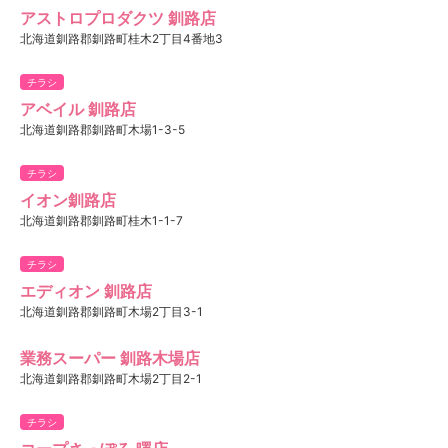
アストロプロダクツ 釧路店
北海道釧路郡釧路町桂木2丁目4番地3
チラシ
アベイル 釧路店
北海道釧路郡釧路町木場1-3-5
チラシ
イオン釧路店
北海道釧路郡釧路町桂木1-1-7
チラシ
エディオン 釧路店
北海道釧路郡釧路町木場2丁目3-1
業務スーパー 釧路木場店
北海道釧路郡釧路町木場2丁目2-1
チラシ