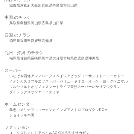
滋賀県
京都府
大阪府
兵庫県
奈良県
和歌山県
中国 のチラシ
鳥取県
島根県
岡山県
広島県
山口県
四国 のチラシ
徳島県
香川県
愛媛県
高知県
九州・沖縄 のチラシ
福岡県
佐賀県
長崎県
熊本県
大分県
宮崎県
鹿児島県
沖縄県
スーパー
いなげや
西條
アマノパークス
ベイシア
ビッグヨーサン
イトーヨーカドー
イオン
カスミ
マルエツ
スーパーバリュー
ヤオコー
オーケー
ヨークベニマル
ツルヤ
マルト
オギノ
エスマート
ライフ
業務スーパー
いかり
フジグラン
ダイレックス
サンエー
イズミヤ
ホームセンター
島忠
コメリ
ナフコ
コーナン
カインズ
アストロプロダクツ
DCM
ジョイフル本田
ファッション
ユニクロ
しまむら
アベイル
AOKI
はるやま
サカゼン