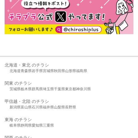
北海道・東北 のチラシ
北海道
青森県
岩手県
宮城県
秋田県
山形県
福島県
関東 のチラシ
茨城県
栃木県
群馬県
埼玉県
千葉県
東京都
神奈川県
甲信越・北陸 のチラシ
新潟県
富山県
石川県
福井県
山梨県
長野県
東海 のチラシ
岐阜県
静岡県
愛知県
三重県
関西 のチラシ