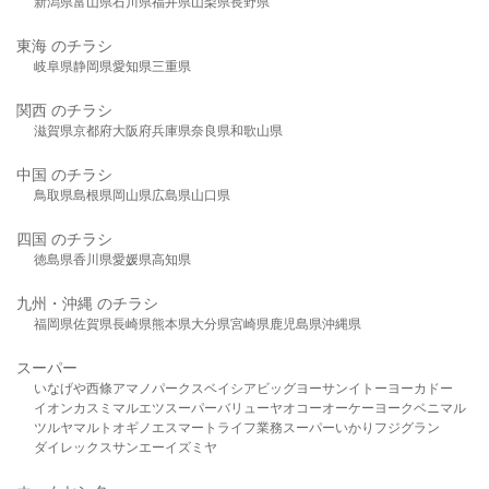
新潟県
富山県
石川県
福井県
山梨県
長野県
東海 のチラシ
岐阜県
静岡県
愛知県
三重県
関西 のチラシ
滋賀県
京都府
大阪府
兵庫県
奈良県
和歌山県
中国 のチラシ
鳥取県
島根県
岡山県
広島県
山口県
四国 のチラシ
徳島県
香川県
愛媛県
高知県
九州・沖縄 のチラシ
福岡県
佐賀県
長崎県
熊本県
大分県
宮崎県
鹿児島県
沖縄県
スーパー
いなげや
西條
アマノパークス
ベイシア
ビッグヨーサン
イトーヨーカドー
イオン
カスミ
マルエツ
スーパーバリュー
ヤオコー
オーケー
ヨークベニマル
ツルヤ
マルト
オギノ
エスマート
ライフ
業務スーパー
いかり
フジグラン
ダイレックス
サンエー
イズミヤ