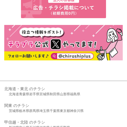
北海道・東北 のチラシ
北海道
青森県
岩手県
宮城県
秋田県
山形県
福島県
関東 のチラシ
茨城県
栃木県
群馬県
埼玉県
千葉県
東京都
神奈川県
甲信越・北陸 のチラシ