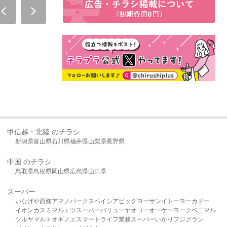
甲信越・北陸 のチラシ
新潟県
富山県
石川県
福井県
山梨県
長野県
中国 のチラシ
鳥取県
島根県
岡山県
広島県
山口県
スーパー
いなげや
西條
アマノパークス
ベイシア
ビッグヨーサン
イトーヨーカドー
イオン
カスミ
マルエツ
スーパーバリュー
ヤオコー
オーケー
ヨークベニマル
ツルヤ
マルト
オギノ
エスマート
ライフ
業務スーパー
いかり
フジグラン