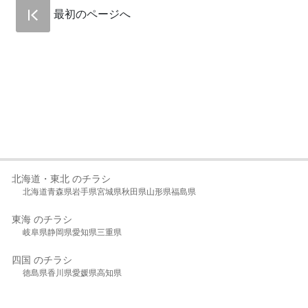
最初のページへ
北海道・東北 のチラシ
北海道
青森県
岩手県
宮城県
秋田県
山形県
福島県
東海 のチラシ
岐阜県
静岡県
愛知県
三重県
四国 のチラシ
徳島県
香川県
愛媛県
高知県