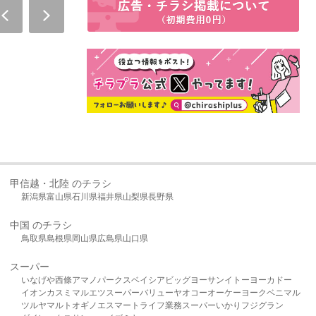
甲信越・北陸 のチラシ
新潟県
富山県
石川県
福井県
山梨県
長野県
中国 のチラシ
鳥取県
島根県
岡山県
広島県
山口県
スーパー
いなげや
西條
アマノパークス
ベイシア
ビッグヨーサン
イトーヨーカドー
イオン
カスミ
マルエツ
スーパーバリュー
ヤオコー
オーケー
ヨークベニマル
ツルヤ
マルト
オギノ
エスマート
ライフ
業務スーパー
いかり
フジグラン