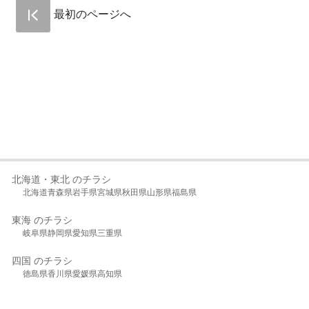
最初のページへ
北海道・東北 のチラシ
北海道
青森県
岩手県
宮城県
秋田県
山形県
福島県
東海 のチラシ
岐阜県
静岡県
愛知県
三重県
四国 のチラシ
徳島県
香川県
愛媛県
高知県