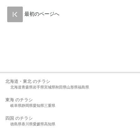
最初のページへ
北海道・東北 のチラシ
北海道
青森県
岩手県
宮城県
秋田県
山形県
福島県
東海 のチラシ
岐阜県
静岡県
愛知県
三重県
四国 のチラシ
徳島県
香川県
愛媛県
高知県