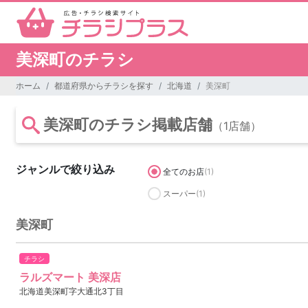
美深町のチラシ
ホーム
都道府県からチラシを探す
北海道
美深町
美深町のチラシ掲載店舗
（1店舗）
ジャンルで絞り込み
全てのお店
(1)
スーパー
(1)
美深町
チラシ
ラルズマート 美深店
北海道美深町字大通北3丁目