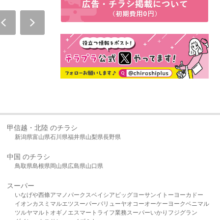
甲信越・北陸 のチラシ
新潟県
富山県
石川県
福井県
山梨県
長野県
中国 のチラシ
鳥取県
島根県
岡山県
広島県
山口県
スーパー
いなげや
西條
アマノパークス
ベイシア
ビッグヨーサン
イトーヨーカドー
イオン
カスミ
マルエツ
スーパーバリュー
ヤオコー
オーケー
ヨークベニマル
ツルヤ
マルト
オギノ
エスマート
ライフ
業務スーパー
いかり
フジグラン