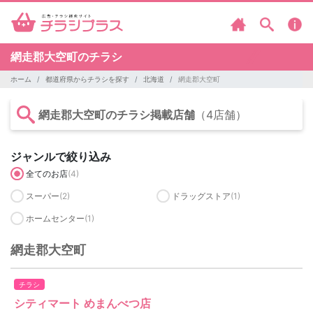
網走郡大空町のチラシ
ホーム
都道府県からチラシを探す
北海道
網走郡大空町
網走郡大空町のチラシ掲載店舗
（4店舗）
ジャンルで絞り込み
全てのお店
(4)
スーパー
(2)
ドラッグストア
(1)
ホームセンター
(1)
網走郡大空町
チラシ
シティマート めまんべつ店