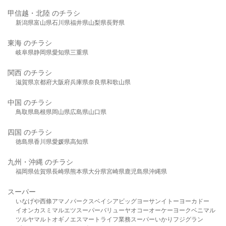
甲信越・北陸 のチラシ
新潟県
富山県
石川県
福井県
山梨県
長野県
東海 のチラシ
岐阜県
静岡県
愛知県
三重県
関西 のチラシ
滋賀県
京都府
大阪府
兵庫県
奈良県
和歌山県
中国 のチラシ
鳥取県
島根県
岡山県
広島県
山口県
四国 のチラシ
徳島県
香川県
愛媛県
高知県
九州・沖縄 のチラシ
福岡県
佐賀県
長崎県
熊本県
大分県
宮崎県
鹿児島県
沖縄県
スーパー
いなげや
西條
アマノパークス
ベイシア
ビッグヨーサン
イトーヨーカドー
イオン
カスミ
マルエツ
スーパーバリュー
ヤオコー
オーケー
ヨークベニマル
ツルヤ
マルト
オギノ
エスマート
ライフ
業務スーパー
いかり
フジグラン