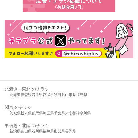
北海道・東北 のチラシ
北海道
青森県
岩手県
宮城県
秋田県
山形県
福島県
関東 のチラシ
茨城県
栃木県
群馬県
埼玉県
千葉県
東京都
神奈川県
甲信越・北陸 のチラシ
新潟県
富山県
石川県
福井県
山梨県
長野県