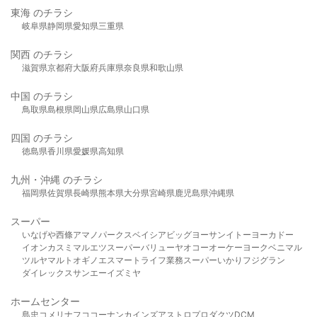
東海 のチラシ
岐阜県
静岡県
愛知県
三重県
関西 のチラシ
滋賀県
京都府
大阪府
兵庫県
奈良県
和歌山県
中国 のチラシ
鳥取県
島根県
岡山県
広島県
山口県
四国 のチラシ
徳島県
香川県
愛媛県
高知県
九州・沖縄 のチラシ
福岡県
佐賀県
長崎県
熊本県
大分県
宮崎県
鹿児島県
沖縄県
スーパー
いなげや
西條
アマノパークス
ベイシア
ビッグヨーサン
イトーヨーカドー
イオン
カスミ
マルエツ
スーパーバリュー
ヤオコー
オーケー
ヨークベニマル
ツルヤ
マルト
オギノ
エスマート
ライフ
業務スーパー
いかり
フジグラン
ダイレックス
サンエー
イズミヤ
ホームセンター
島忠
コメリ
ナフコ
コーナン
カインズ
アストロプロダクツ
DCM