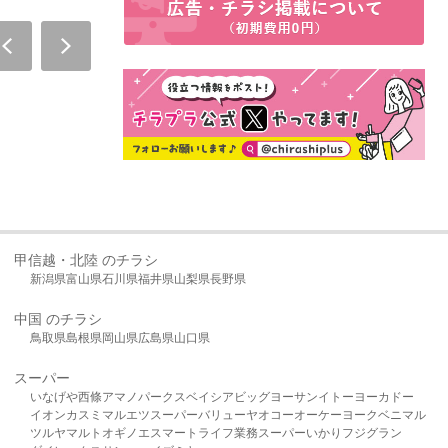
甲信越・北陸 のチラシ
新潟県
富山県
石川県
福井県
山梨県
長野県
中国 のチラシ
鳥取県
島根県
岡山県
広島県
山口県
スーパー
いなげや
西條
アマノパークス
ベイシア
ビッグヨーサン
イトーヨーカドー
イオン
カスミ
マルエツ
スーパーバリュー
ヤオコー
オーケー
ヨークベニマル
ツルヤ
マルト
オギノ
エスマート
ライフ
業務スーパー
いかり
フジグラン