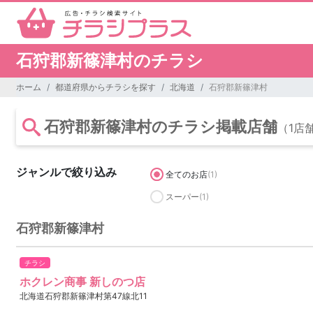
石狩郡新篠津村のチラシ
ホーム
都道府県からチラシを探す
北海道
石狩郡新篠津村
石狩郡新篠津村のチラシ掲載店舗
（1店
ジャンルで絞り込み
全てのお店
(1)
スーパー
(1)
石狩郡新篠津村
チラシ
ホクレン商事 新しのつ店
北海道石狩郡新篠津村第47線北11