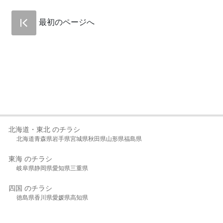
最初のページへ
北海道・東北 のチラシ
北海道
青森県
岩手県
宮城県
秋田県
山形県
福島県
東海 のチラシ
岐阜県
静岡県
愛知県
三重県
四国 のチラシ
徳島県
香川県
愛媛県
高知県