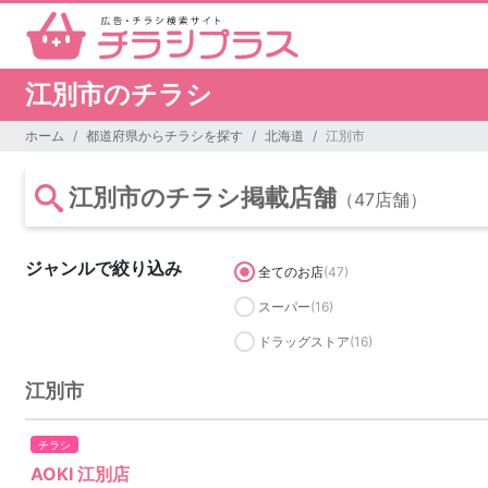
江別市のチラシ
ホーム
都道府県からチラシを探す
北海道
江別市
江別市のチラシ掲載店舗
（47店舗）
ジャンルで絞り込み
全てのお店
(47)
スーパー
(16)
ドラッグストア
(16)
江別市
チラシ
AOKI 江別店