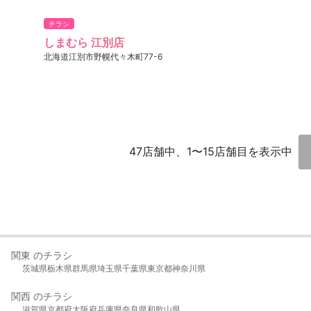
チラシ
しまむら 江別店
北海道江別市野幌代々木町77-6
47店舗中、1〜15店舗目を表示中
関東 のチラシ
茨城県
栃木県
群馬県
埼玉県
千葉県
東京都
神奈川県
関西 のチラシ
滋賀県
京都府
大阪府
兵庫県
奈良県
和歌山県