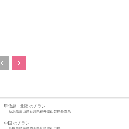
甲信越・北陸 のチラシ
新潟県
富山県
石川県
福井県
山梨県
長野県
中国 のチラシ
鳥取県
島根県
岡山県
広島県
山口県