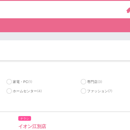
家電・PC
(1)
専門店
(3)
ホームセンター
(4)
ファッション
(7)
チラシ
イオン江別店