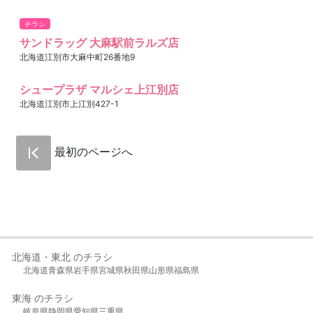
チラシ
サンドラッグ 大麻駅前ラルズ店
北海道江別市大麻中町26番地9
シュープラザ マルシェ上江別店
北海道江別市上江別427-1
最初のページへ
北海道・東北 のチラシ
北海道
青森県
岩手県
宮城県
秋田県
山形県
福島県
東海 のチラシ
岐阜県
静岡県
愛知県
三重県