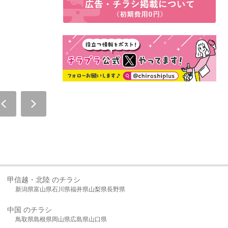
甲信越・北陸 のチラシ
新潟県
富山県
石川県
福井県
山梨県
長野県
中国 のチラシ
鳥取県
島根県
岡山県
広島県
山口県