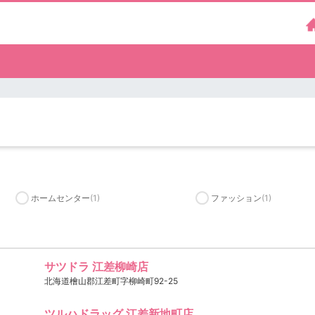
）
ホームセンター
(1)
ファッション
(1)
サツドラ 江差柳崎店
北海道檜山郡江差町字柳崎町92-25
ツルハドラッグ 江差新地町店