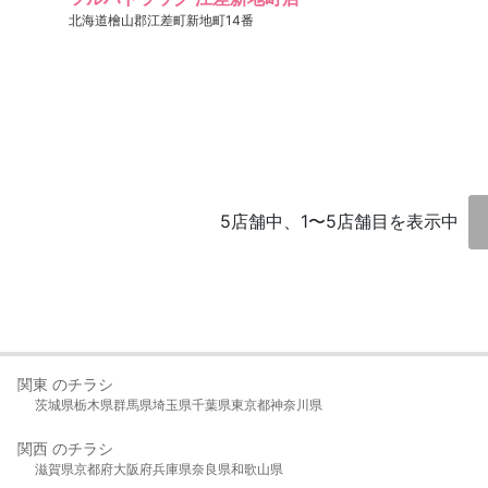
北海道檜山郡江差町新地町14番
5店舗中、1〜5店舗目を表示中
関東 のチラシ
茨城県
栃木県
群馬県
埼玉県
千葉県
東京都
神奈川県
関西 のチラシ
滋賀県
京都府
大阪府
兵庫県
奈良県
和歌山県