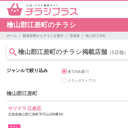
檜山郡江差町のチラシ
ホーム
都道府県からチラシを探す
北海道
檜山郡江差町
檜山郡江差町のチラシ掲載店舗
（5店舗
ジャンルで絞り込み
全てのお店
(5)
ドラッグストア
(3)
檜山郡江差町
サツドラ 江差店
北海道檜山郡江差町字円山299番46
チラシ