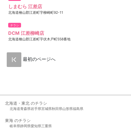
しまむら 江差店
北海道檜山郡江差町字柳崎町92-11
チラシ
DCM 江差柳崎店
北海道檜山郡江差町字伏木戸町558番地
最初のページへ
北海道・東北 のチラシ
北海道
青森県
岩手県
宮城県
秋田県
山形県
福島県
東海 のチラシ
岐阜県
静岡県
愛知県
三重県