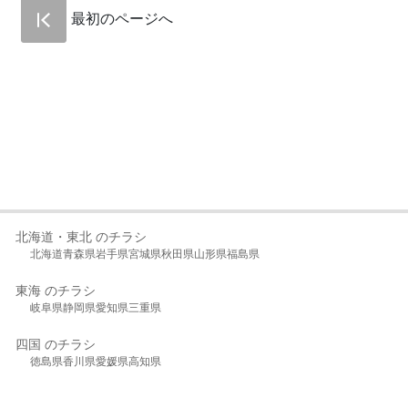
最初のページへ
北海道・東北 のチラシ
北海道
青森県
岩手県
宮城県
秋田県
山形県
福島県
東海 のチラシ
岐阜県
静岡県
愛知県
三重県
四国 のチラシ
徳島県
香川県
愛媛県
高知県