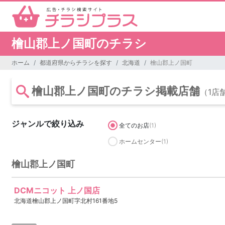
檜山郡上ノ国町のチラシ
ホーム
都道府県からチラシを探す
北海道
檜山郡上ノ国町
檜山郡上ノ国町のチラシ掲載店舗
（1店
ジャンルで絞り込み
全てのお店
(1)
ホームセンター
(1)
檜山郡上ノ国町
DCMニコット 上ノ国店
北海道檜山郡上ノ国町字北村161番地5