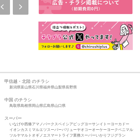
甲信越・北陸 のチラシ
新潟県
富山県
石川県
福井県
山梨県
長野県
中国 のチラシ
鳥取県
島根県
岡山県
広島県
山口県
スーパー
いなげや
西條
アマノパークス
ベイシア
ビッグヨーサン
イトーヨーカドー
イオン
カスミ
マルエツ
スーパーバリュー
ヤオコー
オーケー
ヨークベニマル
ツルヤ
マルト
オギノ
エスマート
ライフ
業務スーパー
いかり
フジグラン