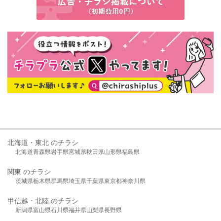
北海道・東北 のチラシ
北海道
青森県
岩手県
宮城県
秋田県
山形県
福島県
関東 のチラシ
茨城県
栃木県
群馬県
埼玉県
千葉県
東京都
神奈川県
甲信越・北陸 のチラシ
新潟県
富山県
石川県
福井県
山梨県
長野県