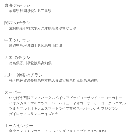
東海 のチラシ
岐阜県
静岡県
愛知県
三重県
関西 のチラシ
滋賀県
京都府
大阪府
兵庫県
奈良県
和歌山県
中国 のチラシ
鳥取県
島根県
岡山県
広島県
山口県
四国 のチラシ
徳島県
香川県
愛媛県
高知県
九州・沖縄 のチラシ
福岡県
佐賀県
長崎県
熊本県
大分県
宮崎県
鹿児島県
沖縄県
スーパー
いなげや
西條
アマノパークス
ベイシア
ビッグヨーサン
イトーヨーカドー
イオン
カスミ
マルエツ
スーパーバリュー
ヤオコー
オーケー
ヨークベニマル
ツルヤ
マルト
オギノ
エスマート
ライフ
業務スーパー
いかり
フジグラン
ダイレックス
サンエー
イズミヤ
ホームセンター
島忠
コメリ
ナフコ
コーナン
カインズ
アストロプロダクツ
DCM