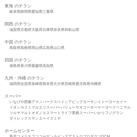
東海 のチラシ
岐阜県
静岡県
愛知県
三重県
関西 のチラシ
滋賀県
京都府
大阪府
兵庫県
奈良県
和歌山県
中国 のチラシ
鳥取県
島根県
岡山県
広島県
山口県
四国 のチラシ
徳島県
香川県
愛媛県
高知県
九州・沖縄 のチラシ
福岡県
佐賀県
長崎県
熊本県
大分県
宮崎県
鹿児島県
沖縄県
スーパー
いなげや
西條
アマノパークス
ベイシア
ビッグヨーサン
イトーヨーカドー
イオン
カスミ
マルエツ
スーパーバリュー
ヤオコー
オーケー
ヨークベニマル
ツルヤ
マルト
オギノ
エスマート
ライフ
業務スーパー
いかり
フジグラン
ダイレックス
サンエー
イズミヤ
ホームセンター
島忠
コメリ
ナフコ
コーナン
カインズ
アストロプロダクツ
DCM