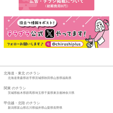
北海道・東北 のチラシ
北海道
青森県
岩手県
宮城県
秋田県
山形県
福島県
関東 のチラシ
茨城県
栃木県
群馬県
埼玉県
千葉県
東京都
神奈川県
甲信越・北陸 のチラシ
新潟県
富山県
石川県
福井県
山梨県
長野県