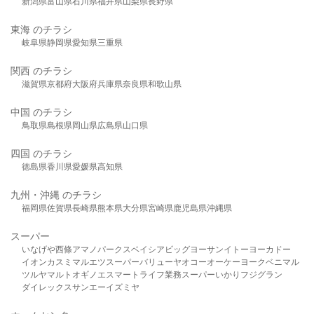
新潟県
富山県
石川県
福井県
山梨県
長野県
東海 のチラシ
岐阜県
静岡県
愛知県
三重県
関西 のチラシ
滋賀県
京都府
大阪府
兵庫県
奈良県
和歌山県
中国 のチラシ
鳥取県
島根県
岡山県
広島県
山口県
四国 のチラシ
徳島県
香川県
愛媛県
高知県
九州・沖縄 のチラシ
福岡県
佐賀県
長崎県
熊本県
大分県
宮崎県
鹿児島県
沖縄県
スーパー
いなげや
西條
アマノパークス
ベイシア
ビッグヨーサン
イトーヨーカドー
イオン
カスミ
マルエツ
スーパーバリュー
ヤオコー
オーケー
ヨークベニマル
ツルヤ
マルト
オギノ
エスマート
ライフ
業務スーパー
いかり
フジグラン
ダイレックス
サンエー
イズミヤ