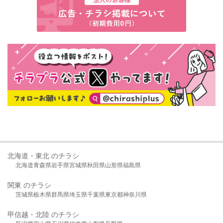
北海道・東北 のチラシ
北海道
青森県
岩手県
宮城県
秋田県
山形県
福島県
関東 のチラシ
茨城県
栃木県
群馬県
埼玉県
千葉県
東京都
神奈川県
甲信越・北陸 のチラシ