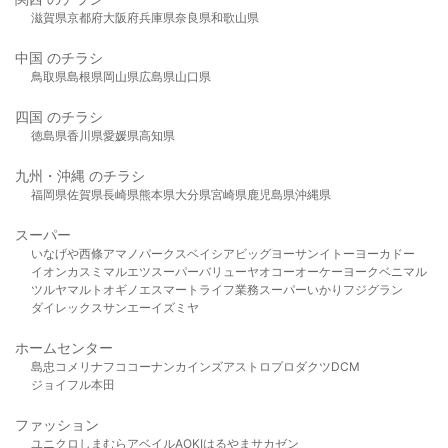
滋賀県
京都府
大阪府
兵庫県
奈良県
和歌山県
中国 のチラシ
鳥取県
島根県
岡山県
広島県
山口県
四国 のチラシ
徳島県
香川県
愛媛県
高知県
九州・沖縄 のチラシ
福岡県
佐賀県
長崎県
熊本県
大分県
宮崎県
鹿児島県
沖縄県
スーパー
いなげや
西條
アマノパークス
ベイシア
ビッグヨーサン
イトーヨーカドー
イオン
カスミ
マルエツ
スーパーバリュー
ヤオコー
オーケー
ヨークベニマル
ツルヤ
マルト
オギノ
エスマート
ライフ
業務スーパー
いかり
フジグラン
ダイレックス
サンエー
イズミヤ
ホームセンター
島忠
コメリ
ナフコ
コーナン
カインズ
アストロプロダクツ
DCM
ジョイフル本田
ファッション
ユニクロ
しまむら
アベイル
AOKI
はるやま
サカゼン