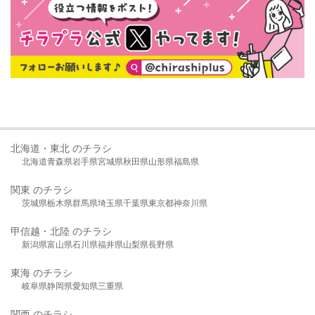
北海道・東北 のチラシ
北海道
青森県
岩手県
宮城県
秋田県
山形県
福島県
関東 のチラシ
茨城県
栃木県
群馬県
埼玉県
千葉県
東京都
神奈川県
甲信越・北陸 のチラシ
新潟県
富山県
石川県
福井県
山梨県
長野県
東海 のチラシ
岐阜県
静岡県
愛知県
三重県
関西 のチラシ