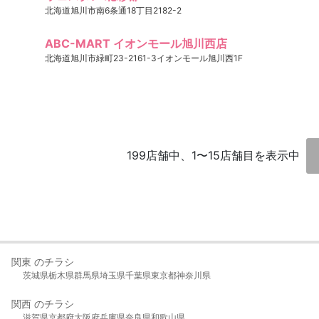
北海道旭川市南6条通18丁目2182-2
ABC-MART イオンモール旭川西店
北海道旭川市緑町23-2161-3イオンモール旭川西1F
199店舗中、1〜15店舗目を表示中
関東 のチラシ
茨城県
栃木県
群馬県
埼玉県
千葉県
東京都
神奈川県
関西 のチラシ
滋賀県
京都府
大阪府
兵庫県
奈良県
和歌山県