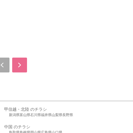
甲信越・北陸 のチラシ
新潟県
富山県
石川県
福井県
山梨県
長野県
中国 のチラシ
鳥取県
島根県
岡山県
広島県
山口県