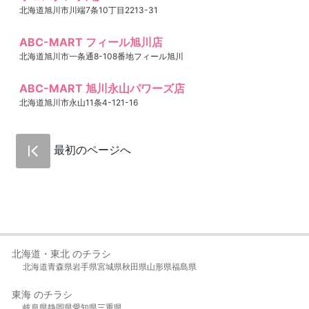
北海道旭川市川端7条10丁目2213-31
ABC-MART フィール旭川店
北海道旭川市一条通8-108番地フィール旭川
ABC-MART 旭川永山パワーズ店
北海道旭川市永山11条4-121-16
最初のページへ
北海道・東北 のチラシ
北海道
青森県
岩手県
宮城県
秋田県
山形県
福島県
東海 のチラシ
岐阜県
静岡県
愛知県
三重県