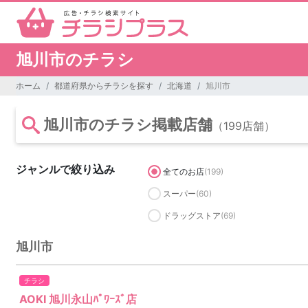
旭川市のチラシ
ホーム
都道府県からチラシを探す
北海道
旭川市
旭川市のチラシ掲載店舗
（199店舗）
ジャンルで絞り込み
全てのお店
(199)
スーパー
(60)
ドラッグストア
(69)
旭川市
チラシ
AOKI 旭川永山ﾊﾟﾜｰｽﾞ店