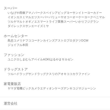
スーパー
いなげや
西條
アマノパークス
ベイシア
ビッグヨーサン
イトーヨーカドー
イオン
カスミ
マルエツ
スーパーバリュー
ヤオコー
オーケー
ヨークベニマル
ツルヤ
マルト
オギノ
エスマート
ライフ
業務スーパー
いかり
フジグラン
ダイレックス
サンエー
イズミヤ
ホームセンター
島忠
コメリ
ナフコ
コーナン
カインズ
アストロプロダクツ
DCM
ジョイフル本田
ファッション
ユニクロ
しまむら
アベイル
AOKI
はるやま
サカゼン
ドラッグストア
ツルハドラッグ
サンドラッグ
クスリのアオキ
ココカラファイン
家電量販店
ヤマダ電機
ビックカメラ
エディオン
ケーズデンキ
コジマ
ジョーシン
運営会社