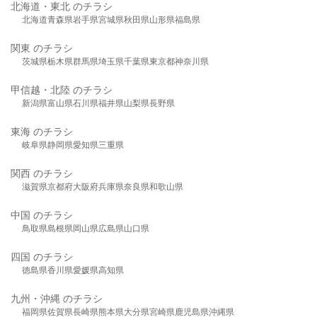
北海道・東北 のチラシ
北海道
青森県
岩手県
宮城県
秋田県
山形県
福島県
関東 のチラシ
茨城県
栃木県
群馬県
埼玉県
千葉県
東京都
神奈川県
甲信越・北陸 のチラシ
新潟県
富山県
石川県
福井県
山梨県
長野県
東海 のチラシ
岐阜県
静岡県
愛知県
三重県
関西 のチラシ
滋賀県
京都府
大阪府
兵庫県
奈良県
和歌山県
中国 のチラシ
鳥取県
島根県
岡山県
広島県
山口県
四国 のチラシ
徳島県
香川県
愛媛県
高知県
九州・沖縄 のチラシ
福岡県
佐賀県
長崎県
熊本県
大分県
宮崎県
鹿児島県
沖縄県