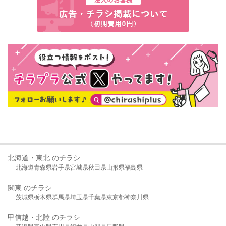
北海道・東北 のチラシ
北海道
青森県
岩手県
宮城県
秋田県
山形県
福島県
関東 のチラシ
茨城県
栃木県
群馬県
埼玉県
千葉県
東京都
神奈川県
甲信越・北陸 のチラシ