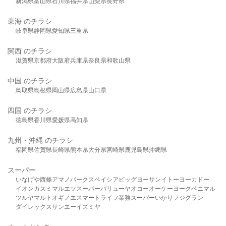
新潟県
富山県
石川県
福井県
山梨県
長野県
東海 のチラシ
岐阜県
静岡県
愛知県
三重県
関西 のチラシ
滋賀県
京都府
大阪府
兵庫県
奈良県
和歌山県
中国 のチラシ
鳥取県
島根県
岡山県
広島県
山口県
四国 のチラシ
徳島県
香川県
愛媛県
高知県
九州・沖縄 のチラシ
福岡県
佐賀県
長崎県
熊本県
大分県
宮崎県
鹿児島県
沖縄県
スーパー
いなげや
西條
アマノパークス
ベイシア
ビッグヨーサン
イトーヨーカドー
イオン
カスミ
マルエツ
スーパーバリュー
ヤオコー
オーケー
ヨークベニマル
ツルヤ
マルト
オギノ
エスマート
ライフ
業務スーパー
いかり
フジグラン
ダイレックス
サンエー
イズミヤ