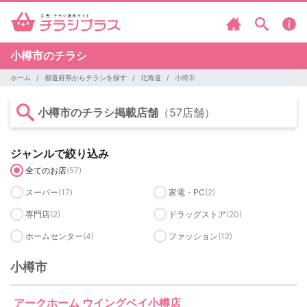
小樽市のチラシ
ホーム
都道府県からチラシを探す
北海道
小樽市
小樽市のチラシ掲載店舗
（57店舗）
ジャンルで絞り込み
全てのお店
(57)
スーパー
(17)
家電・PC
(2)
専門店
(2)
ドラッグストア
(20)
ホームセンター
(4)
ファッション
(12)
小樽市
アークホーム ウイングベイ小樽店