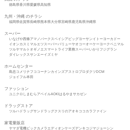
徳島県
香川県
愛媛県
高知県
九州・沖縄 のチラシ
福岡県
佐賀県
長崎県
熊本県
大分県
宮崎県
鹿児島県
沖縄県
スーパー
いなげや
西條
アマノパークス
ベイシア
ビッグヨーサン
イトーヨーカドー
イオン
カスミ
マルエツ
スーパーバリュー
ヤオコー
オーケー
ヨークベニマル
ツルヤ
マルト
オギノ
エスマート
ライフ
業務スーパー
いかり
フジグラン
ダイレックス
サンエー
イズミヤ
ホームセンター
島忠
コメリ
ナフコ
コーナン
カインズ
アストロプロダクツ
DCM
ジョイフル本田
ファッション
ユニクロ
しまむら
アベイル
AOKI
はるやま
サカゼン
ドラッグストア
ツルハドラッグ
サンドラッグ
クスリのアオキ
ココカラファイン
家電量販店
ヤマダ電機
ビックカメラ
エディオン
ケーズデンキ
コジマ
ジョーシン