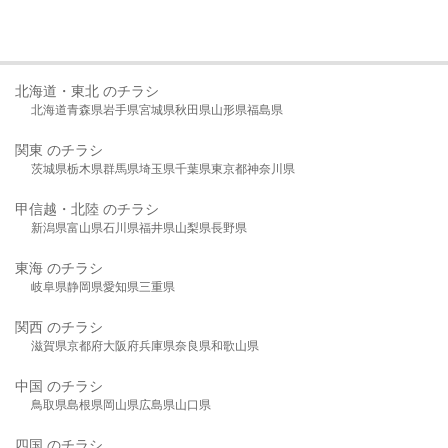
北海道・東北 のチラシ
北海道
青森県
岩手県
宮城県
秋田県
山形県
福島県
関東 のチラシ
茨城県
栃木県
群馬県
埼玉県
千葉県
東京都
神奈川県
甲信越・北陸 のチラシ
新潟県
富山県
石川県
福井県
山梨県
長野県
東海 のチラシ
岐阜県
静岡県
愛知県
三重県
関西 のチラシ
滋賀県
京都府
大阪府
兵庫県
奈良県
和歌山県
中国 のチラシ
鳥取県
島根県
岡山県
広島県
山口県
四国 のチラシ