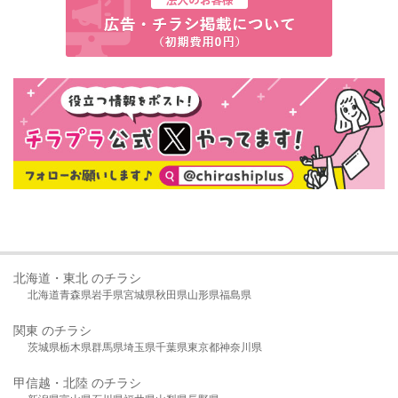
北海道・東北 のチラシ
北海道
青森県
岩手県
宮城県
秋田県
山形県
福島県
関東 のチラシ
茨城県
栃木県
群馬県
埼玉県
千葉県
東京都
神奈川県
甲信越・北陸 のチラシ