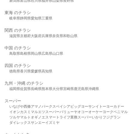
新潟県
富山県
石川県
福井県
山梨県
長野県
東海 のチラシ
岐阜県
静岡県
愛知県
三重県
関西 のチラシ
滋賀県
京都府
大阪府
兵庫県
奈良県
和歌山県
中国 のチラシ
鳥取県
島根県
岡山県
広島県
山口県
四国 のチラシ
徳島県
香川県
愛媛県
高知県
九州・沖縄 のチラシ
福岡県
佐賀県
長崎県
熊本県
大分県
宮崎県
鹿児島県
沖縄県
スーパー
いなげや
西條
アマノパークス
ベイシア
ビッグヨーサン
イトーヨーカドー
イオン
カスミ
マルエツ
スーパーバリュー
ヤオコー
オーケー
ヨークベニマル
ツルヤ
マルト
オギノ
エスマート
ライフ
業務スーパー
いかり
フジグラン
ダイレックス
サンエー
イズミヤ