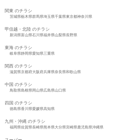
関東 のチラシ
茨城県
栃木県
群馬県
埼玉県
千葉県
東京都
神奈川県
甲信越・北陸 のチラシ
新潟県
富山県
石川県
福井県
山梨県
長野県
東海 のチラシ
岐阜県
静岡県
愛知県
三重県
関西 のチラシ
滋賀県
京都府
大阪府
兵庫県
奈良県
和歌山県
中国 のチラシ
鳥取県
島根県
岡山県
広島県
山口県
四国 のチラシ
徳島県
香川県
愛媛県
高知県
九州・沖縄 のチラシ
福岡県
佐賀県
長崎県
熊本県
大分県
宮崎県
鹿児島県
沖縄県
スーパー