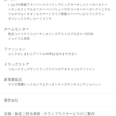
いなげや
西條
アマノパークス
ベイシア
ビッグヨーサン
イトーヨーカドー
イオン
カスミ
マルエツ
スーパーバリュー
ヤオコー
オーケー
ヨークベニマル
ツルヤ
マルト
オギノ
エスマート
ライフ
業務スーパー
いかり
フジグラン
ダイレックス
サンエー
イズミヤ
ホームセンター
島忠
コメリ
ナフコ
コーナン
カインズ
アストロプロダクツ
DCM
ジョイフル本田
ファッション
ユニクロ
しまむら
アベイル
AOKI
はるやま
サカゼン
ドラッグストア
ツルハドラッグ
サンドラッグ
クスリのアオキ
ココカラファイン
家電量販店
ヤマダ電機
ビックカメラ
エディオン
ケーズデンキ
コジマ
ジョーシン
運営会社
店舗・販促ご担当者様：チラシプラスサービスのご案内