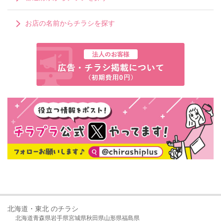
お店の名前からチラシを探す
北海道・東北 のチラシ
北海道
青森県
岩手県
宮城県
秋田県
山形県
福島県