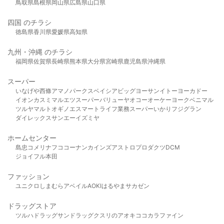
鳥取県
島根県
岡山県
広島県
山口県
四国 のチラシ
徳島県
香川県
愛媛県
高知県
九州・沖縄 のチラシ
福岡県
佐賀県
長崎県
熊本県
大分県
宮崎県
鹿児島県
沖縄県
スーパー
いなげや
西條
アマノパークス
ベイシア
ビッグヨーサン
イトーヨーカドー
イオン
カスミ
マルエツ
スーパーバリュー
ヤオコー
オーケー
ヨークベニマル
ツルヤ
マルト
オギノ
エスマート
ライフ
業務スーパー
いかり
フジグラン
ダイレックス
サンエー
イズミヤ
ホームセンター
島忠
コメリ
ナフコ
コーナン
カインズ
アストロプロダクツ
DCM
ジョイフル本田
ファッション
ユニクロ
しまむら
アベイル
AOKI
はるやま
サカゼン
ドラッグストア
ツルハドラッグ
サンドラッグ
クスリのアオキ
ココカラファイン