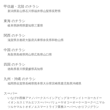
甲信越・北陸 のチラシ
新潟県
富山県
石川県
福井県
山梨県
長野県
東海 のチラシ
岐阜県
静岡県
愛知県
三重県
関西 のチラシ
滋賀県
京都府
大阪府
兵庫県
奈良県
和歌山県
中国 のチラシ
鳥取県
島根県
岡山県
広島県
山口県
四国 のチラシ
徳島県
香川県
愛媛県
高知県
九州・沖縄 のチラシ
福岡県
佐賀県
長崎県
熊本県
大分県
宮崎県
鹿児島県
沖縄県
スーパー
いなげや
西條
アマノパークス
ベイシア
ビッグヨーサン
イトーヨーカドー
イオン
カスミ
マルエツ
スーパーバリュー
ヤオコー
オーケー
ヨークベニマル
ツルヤ
マルト
オギノ
エスマート
ライフ
業務スーパー
いかり
フジグラン