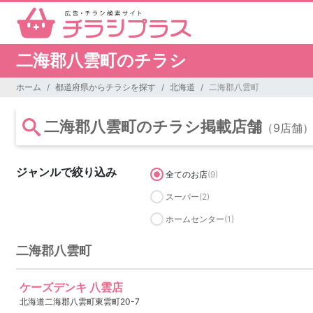
二海郡八雲町のチラシ
ホーム
都道府県からチラシを探す
北海道
二海郡八雲町
二海郡八雲町のチラシ掲載店舗
（9店舗
ジャンルで絞り込み
全てのお店
(9)
スーパー
(2)
ホームセンター
(1)
二海郡八雲町
ケーズデンキ 八雲店
北海道二海郡八雲町東雲町20-7