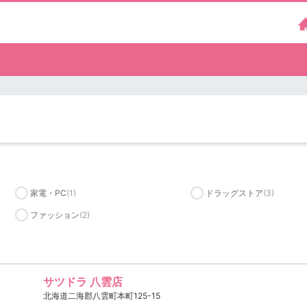
）
家電・PC
(1)
ドラッグストア
(3)
ファッション
(2)
サツドラ 八雲店
北海道二海郡八雲町本町125-15