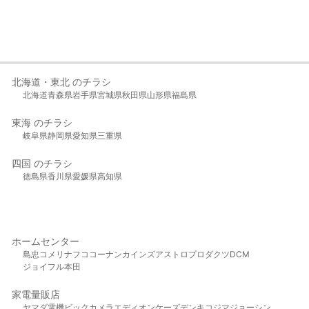
北海道・東北 のチラシ
北海道
青森県
岩手県
宮城県
秋田県
山形県
福島県
東海 のチラシ
岐阜県
静岡県
愛知県
三重県
四国 のチラシ
徳島県
香川県
愛媛県
高知県
ホームセンター
島忠
コメリ
ナフコ
コーナン
カインズ
アストロプロダクツ
DCM
ジョイフル本田
家電量販店
ヤマダ電機
ビックカメラ
エディオン
ケーズデンキ
コジマ
ジョーシン