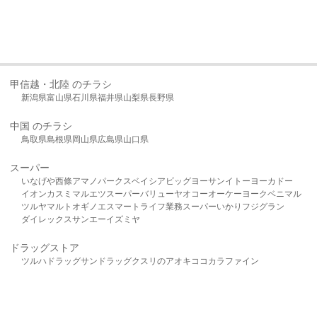
甲信越・北陸 のチラシ
新潟県
富山県
石川県
福井県
山梨県
長野県
中国 のチラシ
鳥取県
島根県
岡山県
広島県
山口県
スーパー
いなげや
西條
アマノパークス
ベイシア
ビッグヨーサン
イトーヨーカドー
イオン
カスミ
マルエツ
スーパーバリュー
ヤオコー
オーケー
ヨークベニマル
ツルヤ
マルト
オギノ
エスマート
ライフ
業務スーパー
いかり
フジグラン
ダイレックス
サンエー
イズミヤ
ドラッグストア
ツルハドラッグ
サンドラッグ
クスリのアオキ
ココカラファイン