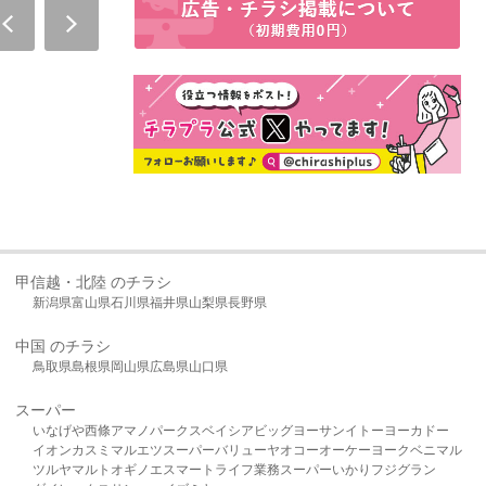
甲信越・北陸 のチラシ
新潟県
富山県
石川県
福井県
山梨県
長野県
中国 のチラシ
鳥取県
島根県
岡山県
広島県
山口県
スーパー
いなげや
西條
アマノパークス
ベイシア
ビッグヨーサン
イトーヨーカドー
イオン
カスミ
マルエツ
スーパーバリュー
ヤオコー
オーケー
ヨークベニマル
ツルヤ
マルト
オギノ
エスマート
ライフ
業務スーパー
いかり
フジグラン