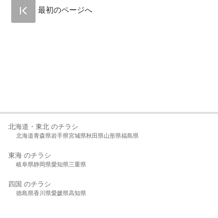
最初のページへ
北海道・東北 のチラシ
北海道
青森県
岩手県
宮城県
秋田県
山形県
福島県
東海 のチラシ
岐阜県
静岡県
愛知県
三重県
四国 のチラシ
徳島県
香川県
愛媛県
高知県