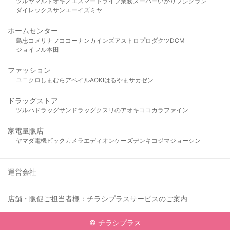
ツルヤ
マルト
オギノ
エスマート
ライフ
業務スーパー
いかり
フジグラン
ダイレックス
サンエー
イズミヤ
ホームセンター
島忠
コメリ
ナフコ
コーナン
カインズ
アストロプロダクツ
DCM
ジョイフル本田
ファッション
ユニクロ
しまむら
アベイル
AOKI
はるやま
サカゼン
ドラッグストア
ツルハドラッグ
サンドラッグ
クスリのアオキ
ココカラファイン
家電量販店
ヤマダ電機
ビックカメラ
エディオン
ケーズデンキ
コジマ
ジョーシン
運営会社
店舗・販促ご担当者様：チラシプラスサービスのご案内
© チラシプラス