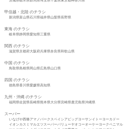
茨城県
栃木県
群馬県
埼玉県
千葉県
東京都
神奈川県
甲信越・北陸 のチラシ
新潟県
富山県
石川県
福井県
山梨県
長野県
東海 のチラシ
岐阜県
静岡県
愛知県
三重県
関西 のチラシ
滋賀県
京都府
大阪府
兵庫県
奈良県
和歌山県
中国 のチラシ
鳥取県
島根県
岡山県
広島県
山口県
四国 のチラシ
徳島県
香川県
愛媛県
高知県
九州・沖縄 のチラシ
福岡県
佐賀県
長崎県
熊本県
大分県
宮崎県
鹿児島県
沖縄県
スーパー
いなげや
西條
アマノパークス
ベイシア
ビッグヨーサン
イトーヨーカドー
イオン
カスミ
マルエツ
スーパーバリュー
ヤオコー
オーケー
ヨークベニマル