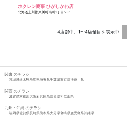
ホクレン商事 ひがしかわ店
北海道上川郡東川町南町1丁目5ー1
4店舗中、1〜4店舗目を表示中
関東 のチラシ
茨城県
栃木県
群馬県
埼玉県
千葉県
東京都
神奈川県
関西 のチラシ
滋賀県
京都府
大阪府
兵庫県
奈良県
和歌山県
九州・沖縄 のチラシ
福岡県
佐賀県
長崎県
熊本県
大分県
宮崎県
鹿児島県
沖縄県