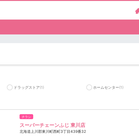
）
ドラッグストア
(1)
ホームセンター
(1)
チラシ
スーパーチェーンふじ 東川店
北海道上川郡東川町西町3丁目439番32