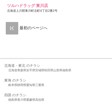
ツルハドラッグ 東川店
北海道上川郡東川町北町4丁目2番2号
最初のページへ
北海道・東北 のチラシ
北海道
青森県
岩手県
宮城県
秋田県
山形県
福島県
東海 のチラシ
岐阜県
静岡県
愛知県
三重県
四国 のチラシ
徳島県
香川県
愛媛県
高知県