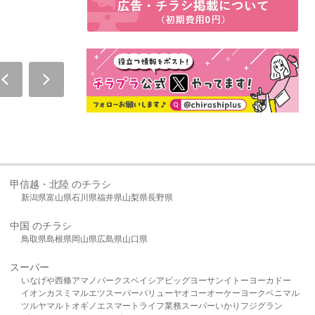
甲信越・北陸 のチラシ
新潟県
富山県
石川県
福井県
山梨県
長野県
中国 のチラシ
鳥取県
島根県
岡山県
広島県
山口県
スーパー
いなげや
西條
アマノパークス
ベイシア
ビッグヨーサン
イトーヨーカドー
イオン
カスミ
マルエツ
スーパーバリュー
ヤオコー
オーケー
ヨークベニマル
ツルヤ
マルト
オギノ
エスマート
ライフ
業務スーパー
いかり
フジグラン