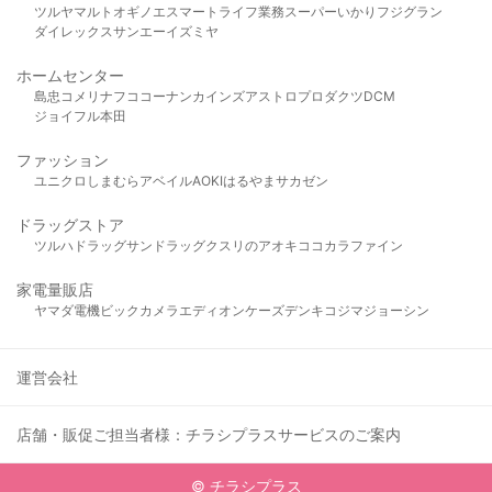
ツルヤ
マルト
オギノ
エスマート
ライフ
業務スーパー
いかり
フジグラン
ダイレックス
サンエー
イズミヤ
ホームセンター
島忠
コメリ
ナフコ
コーナン
カインズ
アストロプロダクツ
DCM
ジョイフル本田
ファッション
ユニクロ
しまむら
アベイル
AOKI
はるやま
サカゼン
ドラッグストア
ツルハドラッグ
サンドラッグ
クスリのアオキ
ココカラファイン
家電量販店
ヤマダ電機
ビックカメラ
エディオン
ケーズデンキ
コジマ
ジョーシン
運営会社
店舗・販促ご担当者様：チラシプラスサービスのご案内
© チラシプラス