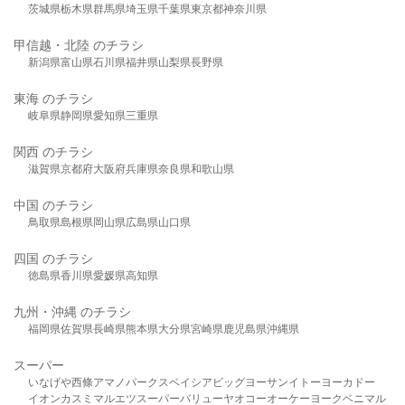
茨城県
栃木県
群馬県
埼玉県
千葉県
東京都
神奈川県
甲信越・北陸 のチラシ
新潟県
富山県
石川県
福井県
山梨県
長野県
東海 のチラシ
岐阜県
静岡県
愛知県
三重県
関西 のチラシ
滋賀県
京都府
大阪府
兵庫県
奈良県
和歌山県
中国 のチラシ
鳥取県
島根県
岡山県
広島県
山口県
四国 のチラシ
徳島県
香川県
愛媛県
高知県
九州・沖縄 のチラシ
福岡県
佐賀県
長崎県
熊本県
大分県
宮崎県
鹿児島県
沖縄県
スーパー
いなげや
西條
アマノパークス
ベイシア
ビッグヨーサン
イトーヨーカドー
イオン
カスミ
マルエツ
スーパーバリュー
ヤオコー
オーケー
ヨークベニマル