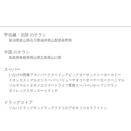
甲信越・北陸 のチラシ
新潟県
富山県
石川県
福井県
山梨県
長野県
中国 のチラシ
鳥取県
島根県
岡山県
広島県
山口県
スーパー
いなげや
西條
アマノパークス
ベイシア
ビッグヨーサン
イトーヨーカドー
イオン
カスミ
マルエツ
スーパーバリュー
ヤオコー
オーケー
ヨークベニマル
ツルヤ
マルト
オギノ
エスマート
ライフ
業務スーパー
いかり
フジグラン
ダイレックス
サンエー
イズミヤ
ドラッグストア
ツルハドラッグ
サンドラッグ
クスリのアオキ
ココカラファイン