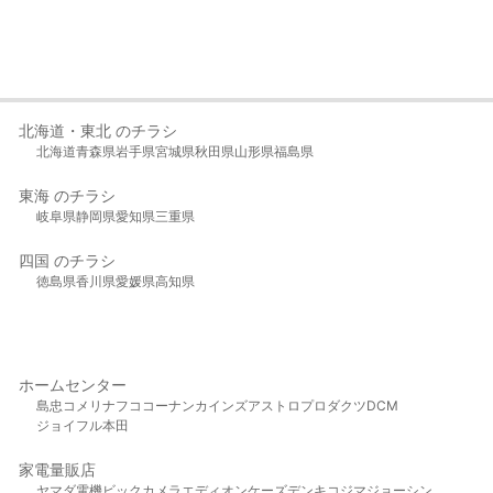
北海道・東北 のチラシ
北海道
青森県
岩手県
宮城県
秋田県
山形県
福島県
東海 のチラシ
岐阜県
静岡県
愛知県
三重県
四国 のチラシ
徳島県
香川県
愛媛県
高知県
ホームセンター
島忠
コメリ
ナフコ
コーナン
カインズ
アストロプロダクツ
DCM
ジョイフル本田
家電量販店
ヤマダ電機
ビックカメラ
エディオン
ケーズデンキ
コジマ
ジョーシン