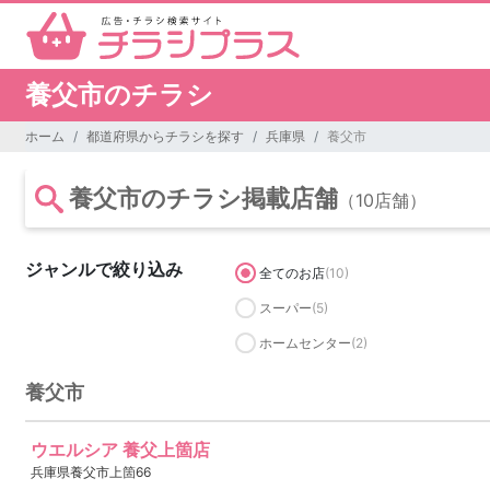
養父市のチラシ
ホーム
都道府県からチラシを探す
兵庫県
養父市
養父市のチラシ掲載店舗
（10店舗）
ジャンルで絞り込み
全てのお店
(10)
スーパー
(5)
ホームセンター
(2)
養父市
ウエルシア 養父上箇店
兵庫県養父市上箇66