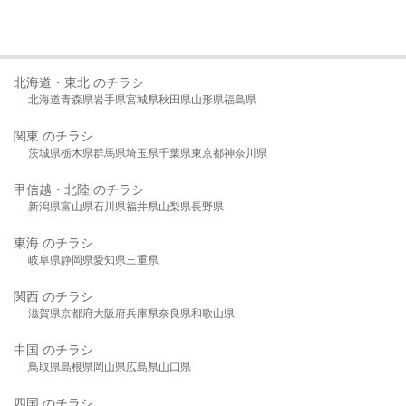
北海道・東北 のチラシ
北海道
青森県
岩手県
宮城県
秋田県
山形県
福島県
関東 のチラシ
茨城県
栃木県
群馬県
埼玉県
千葉県
東京都
神奈川県
甲信越・北陸 のチラシ
新潟県
富山県
石川県
福井県
山梨県
長野県
東海 のチラシ
岐阜県
静岡県
愛知県
三重県
関西 のチラシ
滋賀県
京都府
大阪府
兵庫県
奈良県
和歌山県
中国 のチラシ
鳥取県
島根県
岡山県
広島県
山口県
四国 のチラシ