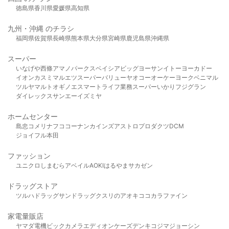
徳島県
香川県
愛媛県
高知県
九州・沖縄 のチラシ
福岡県
佐賀県
長崎県
熊本県
大分県
宮崎県
鹿児島県
沖縄県
スーパー
いなげや
西條
アマノパークス
ベイシア
ビッグヨーサン
イトーヨーカドー
イオン
カスミ
マルエツ
スーパーバリュー
ヤオコー
オーケー
ヨークベニマル
ツルヤ
マルト
オギノ
エスマート
ライフ
業務スーパー
いかり
フジグラン
ダイレックス
サンエー
イズミヤ
ホームセンター
島忠
コメリ
ナフコ
コーナン
カインズ
アストロプロダクツ
DCM
ジョイフル本田
ファッション
ユニクロ
しまむら
アベイル
AOKI
はるやま
サカゼン
ドラッグストア
ツルハドラッグ
サンドラッグ
クスリのアオキ
ココカラファイン
家電量販店
ヤマダ電機
ビックカメラ
エディオン
ケーズデンキ
コジマ
ジョーシン