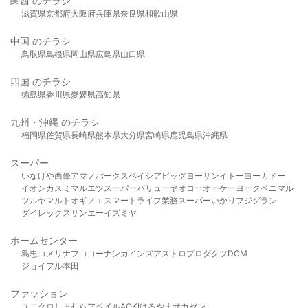
関西 のチラシ
滋賀県
京都府
大阪府
兵庫県
奈良県
和歌山県
中国 のチラシ
鳥取県
島根県
岡山県
広島県
山口県
四国 のチラシ
徳島県
香川県
愛媛県
高知県
九州・沖縄 のチラシ
福岡県
佐賀県
長崎県
熊本県
大分県
宮崎県
鹿児島県
沖縄県
スーパー
いなげや
西條
アマノパークス
ベイシア
ビッグヨーサン
イトーヨーカドー
イオン
カスミ
マルエツ
スーパーバリュー
ヤオコー
オーケー
ヨークベニマル
ツルヤ
マルト
オギノ
エスマート
ライフ
業務スーパー
いかり
フジグラン
ダイレックス
サンエー
イズミヤ
ホームセンター
島忠
コメリ
ナフコ
コーナン
カインズ
アストロプロダクツ
DCM
ジョイフル本田
ファッション
ユニクロ
しまむら
アベイル
AOKI
はるやま
サカゼン