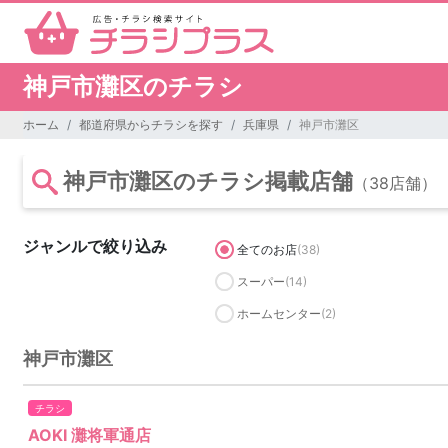
神戸市灘区のチラシ
ホーム
都道府県からチラシを探す
兵庫県
神戸市灘区
神戸市灘区のチラシ掲載店舗
（38店舗）
ジャンルで絞り込み
全てのお店
(38)
スーパー
(14)
ホームセンター
(2)
神戸市灘区
チラシ
AOKI 灘将軍通店