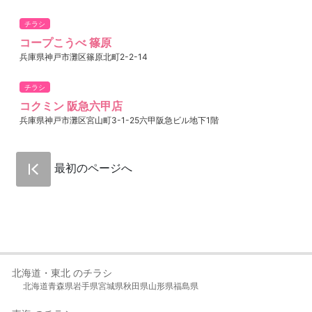
チラシ
コープこうべ 篠原
兵庫県神戸市灘区篠原北町2-2-14
チラシ
コクミン 阪急六甲店
兵庫県神戸市灘区宮山町3-1-25六甲阪急ビル地下1階
最初のページへ
北海道・東北 のチラシ
北海道
青森県
岩手県
宮城県
秋田県
山形県
福島県