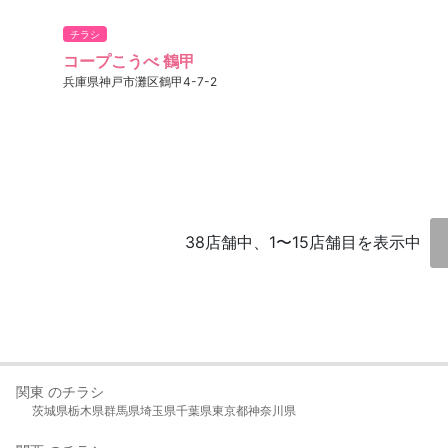
チラシ
コープこうべ 鶴甲
兵庫県神戸市灘区鶴甲4-7-2
38店舗中、1〜15店舗目を表示中
関東 のチラシ
茨城県
栃木県
群馬県
埼玉県
千葉県
東京都
神奈川県