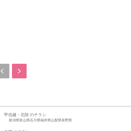
甲信越・北陸 のチラシ
新潟県
富山県
石川県
福井県
山梨県
長野県