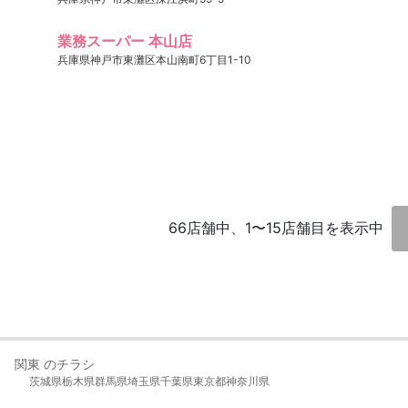
業務スーパー 本山店
兵庫県神戸市東灘区本山南町6丁目1-10
66店舗中、1〜15店舗目を表示中
関東 のチラシ
茨城県
栃木県
群馬県
埼玉県
千葉県
東京都
神奈川県