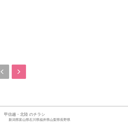
甲信越・北陸 のチラシ
新潟県
富山県
石川県
福井県
山梨県
長野県