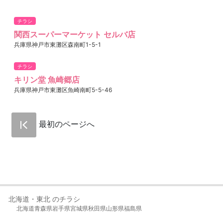
チラシ
関西スーパーマーケット セルバ店
兵庫県神戸市東灘区森南町1-5-1
チラシ
キリン堂 魚崎郷店
兵庫県神戸市東灘区魚崎南町5-5-46
最初のページへ
北海道・東北 のチラシ
北海道
青森県
岩手県
宮城県
秋田県
山形県
福島県