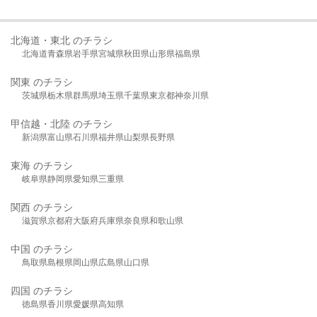
北海道・東北 のチラシ
北海道
青森県
岩手県
宮城県
秋田県
山形県
福島県
関東 のチラシ
茨城県
栃木県
群馬県
埼玉県
千葉県
東京都
神奈川県
甲信越・北陸 のチラシ
新潟県
富山県
石川県
福井県
山梨県
長野県
東海 のチラシ
岐阜県
静岡県
愛知県
三重県
関西 のチラシ
滋賀県
京都府
大阪府
兵庫県
奈良県
和歌山県
中国 のチラシ
鳥取県
島根県
岡山県
広島県
山口県
四国 のチラシ
徳島県
香川県
愛媛県
高知県