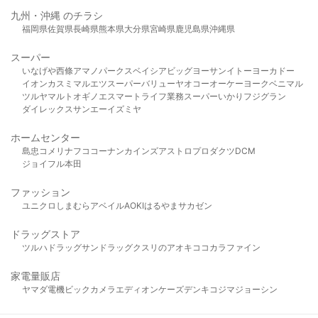
九州・沖縄 のチラシ
福岡県
佐賀県
長崎県
熊本県
大分県
宮崎県
鹿児島県
沖縄県
スーパー
いなげや
西條
アマノパークス
ベイシア
ビッグヨーサン
イトーヨーカドー
イオン
カスミ
マルエツ
スーパーバリュー
ヤオコー
オーケー
ヨークベニマル
ツルヤ
マルト
オギノ
エスマート
ライフ
業務スーパー
いかり
フジグラン
ダイレックス
サンエー
イズミヤ
ホームセンター
島忠
コメリ
ナフコ
コーナン
カインズ
アストロプロダクツ
DCM
ジョイフル本田
ファッション
ユニクロ
しまむら
アベイル
AOKI
はるやま
サカゼン
ドラッグストア
ツルハドラッグ
サンドラッグ
クスリのアオキ
ココカラファイン
家電量販店
ヤマダ電機
ビックカメラ
エディオン
ケーズデンキ
コジマ
ジョーシン