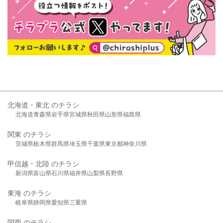
北海道・東北 のチラシ
北海道
青森県
岩手県
宮城県
秋田県
山形県
福島県
関東 のチラシ
茨城県
栃木県
群馬県
埼玉県
千葉県
東京都
神奈川県
甲信越・北陸 のチラシ
新潟県
富山県
石川県
福井県
山梨県
長野県
東海 のチラシ
岐阜県
静岡県
愛知県
三重県
関西 のチラシ