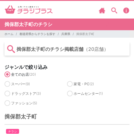
揖保郡太子町のチラシ
ホーム
都道府県からチラシを探す
兵庫県
揖保郡太子町
揖保郡太子町のチラシ掲載店舗
（20店舗）
ジャンルで絞り込み
全てのお店
(20)
スーパー
(9)
家電・PC
(2)
ドラッグストア
(3)
ホームセンター
(1)
ファッション
(5)
揖保郡太子町
チラシ