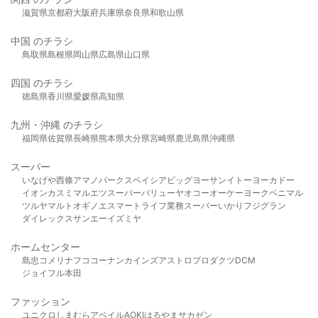
滋賀県
京都府
大阪府
兵庫県
奈良県
和歌山県
中国 のチラシ
鳥取県
島根県
岡山県
広島県
山口県
四国 のチラシ
徳島県
香川県
愛媛県
高知県
九州・沖縄 のチラシ
福岡県
佐賀県
長崎県
熊本県
大分県
宮崎県
鹿児島県
沖縄県
スーパー
いなげや
西條
アマノパークス
ベイシア
ビッグヨーサン
イトーヨーカドー
イオン
カスミ
マルエツ
スーパーバリュー
ヤオコー
オーケー
ヨークベニマル
ツルヤ
マルト
オギノ
エスマート
ライフ
業務スーパー
いかり
フジグラン
ダイレックス
サンエー
イズミヤ
ホームセンター
島忠
コメリ
ナフコ
コーナン
カインズ
アストロプロダクツ
DCM
ジョイフル本田
ファッション
ユニクロ
しまむら
アベイル
AOKI
はるやま
サカゼン