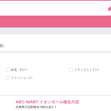
店舗）
家電・PC
(1)
ドラッグストア
(3)
ファッション
(2)
ABC-MART イオンモール猪名川店
兵庫県川辺郡猪名川町白金2-1