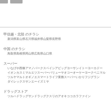
甲信越・北陸 のチラシ
新潟県
富山県
石川県
福井県
山梨県
長野県
中国 のチラシ
鳥取県
島根県
岡山県
広島県
山口県
スーパー
いなげや
西條
アマノパークス
ベイシア
ビッグヨーサン
イトーヨーカドー
イオン
カスミ
マルエツ
スーパーバリュー
ヤオコー
オーケー
ヨークベニマル
ツルヤ
マルト
オギノ
エスマート
ライフ
業務スーパー
いかり
フジグラン
ダイレックス
サンエー
イズミヤ
ドラッグストア
ツルハドラッグ
サンドラッグ
クスリのアオキ
ココカラファイン