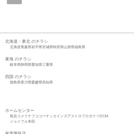
北海道・東北 のチラシ
北海道
青森県
岩手県
宮城県
秋田県
山形県
福島県
東海 のチラシ
岐阜県
静岡県
愛知県
三重県
四国 のチラシ
徳島県
香川県
愛媛県
高知県
ホームセンター
島忠
コメリ
ナフコ
コーナン
カインズ
アストロプロダクツ
DCM
ジョイフル本田
家電量販店