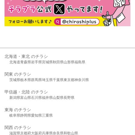
北海道・東北 のチラシ
北海道
青森県
岩手県
宮城県
秋田県
山形県
福島県
関東 のチラシ
茨城県
栃木県
群馬県
埼玉県
千葉県
東京都
神奈川県
甲信越・北陸 のチラシ
新潟県
富山県
石川県
福井県
山梨県
長野県
東海 のチラシ
岐阜県
静岡県
愛知県
三重県
関西 のチラシ
滋賀県
京都府
大阪府
兵庫県
奈良県
和歌山県