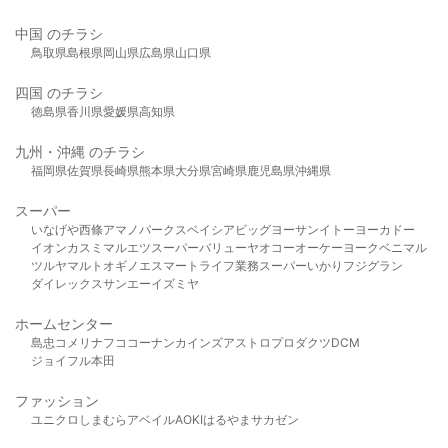
中国 のチラシ
鳥取県
島根県
岡山県
広島県
山口県
四国 のチラシ
徳島県
香川県
愛媛県
高知県
九州・沖縄 のチラシ
福岡県
佐賀県
長崎県
熊本県
大分県
宮崎県
鹿児島県
沖縄県
スーパー
いなげや
西條
アマノパークス
ベイシア
ビッグヨーサン
イトーヨーカドー
イオン
カスミ
マルエツ
スーパーバリュー
ヤオコー
オーケー
ヨークベニマル
ツルヤ
マルト
オギノ
エスマート
ライフ
業務スーパー
いかり
フジグラン
ダイレックス
サンエー
イズミヤ
ホームセンター
島忠
コメリ
ナフコ
コーナン
カインズ
アストロプロダクツ
DCM
ジョイフル本田
ファッション
ユニクロ
しまむら
アベイル
AOKI
はるやま
サカゼン