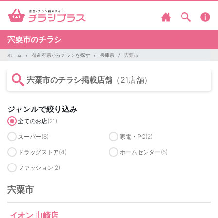
宍粟市のチラシ
ホーム
都道府県からチラシを探す
兵庫県
宍粟市
宍粟市のチラシ掲載店舗
（21店舗）
ジャンルで絞り込み
全てのお店
(21)
スーパー
(8)
家電・PC
(2)
ドラッグストア
(4)
ホームセンター
(5)
ファッション
(2)
宍粟市
イオン 山崎店