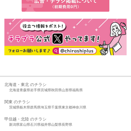
北海道・東北 のチラシ
北海道
青森県
岩手県
宮城県
秋田県
山形県
福島県
関東 のチラシ
茨城県
栃木県
群馬県
埼玉県
千葉県
東京都
神奈川県
甲信越・北陸 のチラシ
新潟県
富山県
石川県
福井県
山梨県
長野県