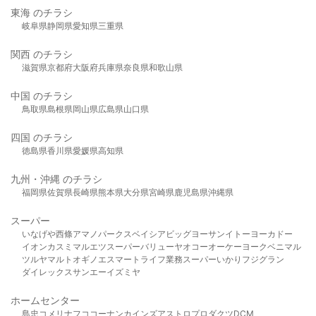
東海 のチラシ
岐阜県
静岡県
愛知県
三重県
関西 のチラシ
滋賀県
京都府
大阪府
兵庫県
奈良県
和歌山県
中国 のチラシ
鳥取県
島根県
岡山県
広島県
山口県
四国 のチラシ
徳島県
香川県
愛媛県
高知県
九州・沖縄 のチラシ
福岡県
佐賀県
長崎県
熊本県
大分県
宮崎県
鹿児島県
沖縄県
スーパー
いなげや
西條
アマノパークス
ベイシア
ビッグヨーサン
イトーヨーカドー
イオン
カスミ
マルエツ
スーパーバリュー
ヤオコー
オーケー
ヨークベニマル
ツルヤ
マルト
オギノ
エスマート
ライフ
業務スーパー
いかり
フジグラン
ダイレックス
サンエー
イズミヤ
ホームセンター
島忠
コメリ
ナフコ
コーナン
カインズ
アストロプロダクツ
DCM