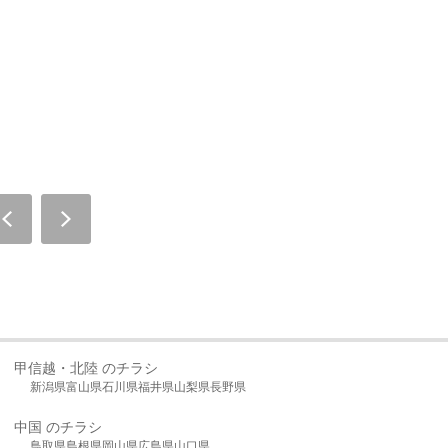
甲信越・北陸 のチラシ
新潟県
富山県
石川県
福井県
山梨県
長野県
中国 のチラシ
鳥取県
島根県
岡山県
広島県
山口県