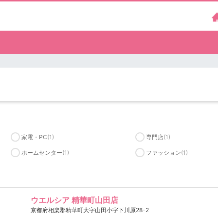
）
家電・PC
(1)
専門店
(1)
ホームセンター
(1)
ファッション
(1)
ウエルシア 精華町山田店
京都府相楽郡精華町大字山田小字下川原28-2