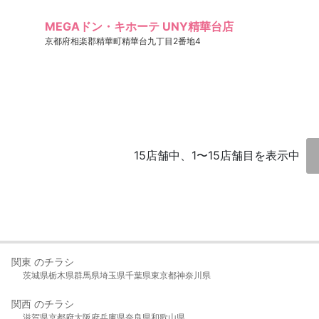
MEGAドン・キホーテ UNY精華台店
京都府相楽郡精華町精華台九丁目2番地4
15店舗中、1〜15店舗目を表示中
関東 のチラシ
茨城県
栃木県
群馬県
埼玉県
千葉県
東京都
神奈川県
関西 のチラシ
滋賀県
京都府
大阪府
兵庫県
奈良県
和歌山県