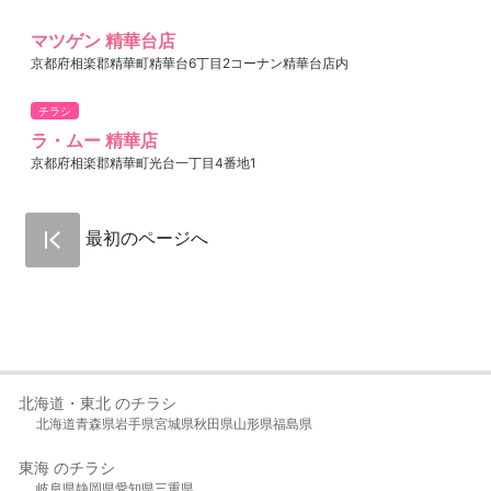
マツゲン 精華台店
京都府相楽郡精華町精華台6丁目2コーナン精華台店内
チラシ
ラ・ムー 精華店
京都府相楽郡精華町光台一丁目4番地1
最初のページへ
北海道・東北 のチラシ
北海道
青森県
岩手県
宮城県
秋田県
山形県
福島県
東海 のチラシ
岐阜県
静岡県
愛知県
三重県