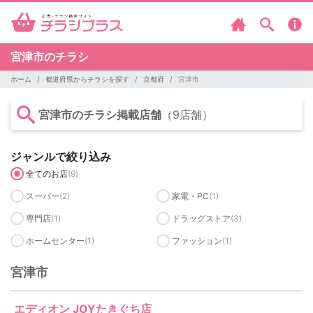
宮津市のチラシ
ホーム
都道府県からチラシを探す
京都府
宮津市
宮津市のチラシ掲載店舗
（9店舗）
ジャンルで絞り込み
全てのお店
(9)
スーパー
(2)
家電・PC
(1)
専門店
(1)
ドラッグストア
(3)
ホームセンター
(1)
ファッション
(1)
宮津市
エディオン JOYたきぐち店