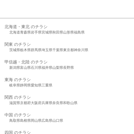
北海道・東北 のチラシ
北海道
青森県
岩手県
宮城県
秋田県
山形県
福島県
関東 のチラシ
茨城県
栃木県
群馬県
埼玉県
千葉県
東京都
神奈川県
甲信越・北陸 のチラシ
新潟県
富山県
石川県
福井県
山梨県
長野県
東海 のチラシ
岐阜県
静岡県
愛知県
三重県
関西 のチラシ
滋賀県
京都府
大阪府
兵庫県
奈良県
和歌山県
中国 のチラシ
鳥取県
島根県
岡山県
広島県
山口県
四国 のチラシ