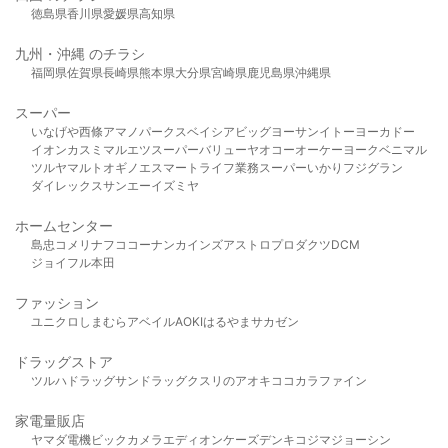
徳島県
香川県
愛媛県
高知県
九州・沖縄 のチラシ
福岡県
佐賀県
長崎県
熊本県
大分県
宮崎県
鹿児島県
沖縄県
スーパー
いなげや
西條
アマノパークス
ベイシア
ビッグヨーサン
イトーヨーカドー
イオン
カスミ
マルエツ
スーパーバリュー
ヤオコー
オーケー
ヨークベニマル
ツルヤ
マルト
オギノ
エスマート
ライフ
業務スーパー
いかり
フジグラン
ダイレックス
サンエー
イズミヤ
ホームセンター
島忠
コメリ
ナフコ
コーナン
カインズ
アストロプロダクツ
DCM
ジョイフル本田
ファッション
ユニクロ
しまむら
アベイル
AOKI
はるやま
サカゼン
ドラッグストア
ツルハドラッグ
サンドラッグ
クスリのアオキ
ココカラファイン
家電量販店
ヤマダ電機
ビックカメラ
エディオン
ケーズデンキ
コジマ
ジョーシン