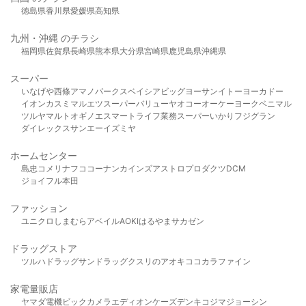
徳島県
香川県
愛媛県
高知県
九州・沖縄 のチラシ
福岡県
佐賀県
長崎県
熊本県
大分県
宮崎県
鹿児島県
沖縄県
スーパー
いなげや
西條
アマノパークス
ベイシア
ビッグヨーサン
イトーヨーカドー
イオン
カスミ
マルエツ
スーパーバリュー
ヤオコー
オーケー
ヨークベニマル
ツルヤ
マルト
オギノ
エスマート
ライフ
業務スーパー
いかり
フジグラン
ダイレックス
サンエー
イズミヤ
ホームセンター
島忠
コメリ
ナフコ
コーナン
カインズ
アストロプロダクツ
DCM
ジョイフル本田
ファッション
ユニクロ
しまむら
アベイル
AOKI
はるやま
サカゼン
ドラッグストア
ツルハドラッグ
サンドラッグ
クスリのアオキ
ココカラファイン
家電量販店
ヤマダ電機
ビックカメラ
エディオン
ケーズデンキ
コジマ
ジョーシン