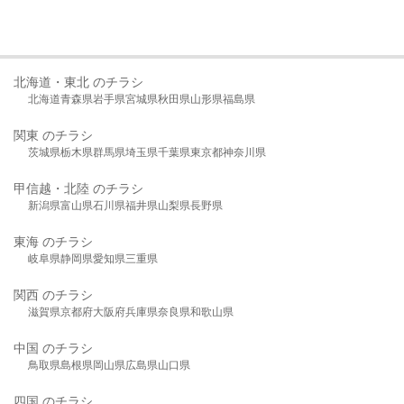
北海道・東北 のチラシ
北海道
青森県
岩手県
宮城県
秋田県
山形県
福島県
関東 のチラシ
茨城県
栃木県
群馬県
埼玉県
千葉県
東京都
神奈川県
甲信越・北陸 のチラシ
新潟県
富山県
石川県
福井県
山梨県
長野県
東海 のチラシ
岐阜県
静岡県
愛知県
三重県
関西 のチラシ
滋賀県
京都府
大阪府
兵庫県
奈良県
和歌山県
中国 のチラシ
鳥取県
島根県
岡山県
広島県
山口県
四国 のチラシ