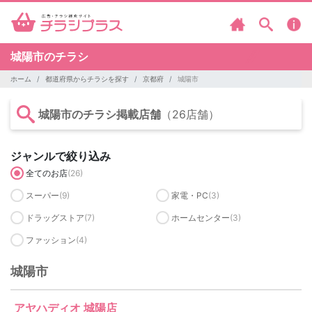
城陽市のチラシ
ホーム
都道府県からチラシを探す
京都府
城陽市
城陽市のチラシ掲載店舗
（26店舗）
ジャンルで絞り込み
全てのお店
(26)
スーパー
(9)
家電・PC
(3)
ドラッグストア
(7)
ホームセンター
(3)
ファッション
(4)
城陽市
アヤハディオ 城陽店