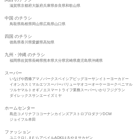
滋賀県
京都府
大阪府
兵庫県
奈良県
和歌山県
中国 のチラシ
鳥取県
島根県
岡山県
広島県
山口県
四国 のチラシ
徳島県
香川県
愛媛県
高知県
九州・沖縄 のチラシ
福岡県
佐賀県
長崎県
熊本県
大分県
宮崎県
鹿児島県
沖縄県
スーパー
いなげや
西條
アマノパークス
ベイシア
ビッグヨーサン
イトーヨーカドー
イオン
カスミ
マルエツ
スーパーバリュー
ヤオコー
オーケー
ヨークベニマル
ツルヤ
マルト
オギノ
エスマート
ライフ
業務スーパー
いかり
フジグラン
ダイレックス
サンエー
イズミヤ
ホームセンター
島忠
コメリ
ナフコ
コーナン
カインズ
アストロプロダクツ
DCM
ジョイフル本田
ファッション
ユニクロ
しまむら
アベイル
AOKI
はるやま
サカゼン