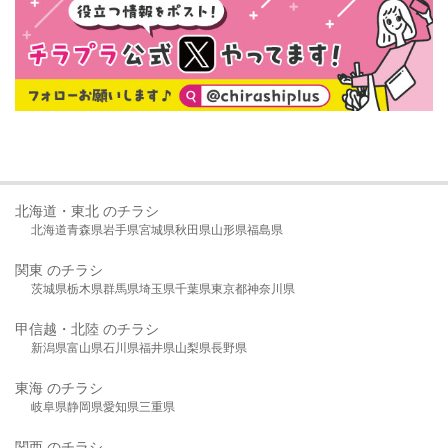
北海道・東北 のチラシ
北海道
青森県
岩手県
宮城県
秋田県
山形県
福島県
関東 のチラシ
茨城県
栃木県
群馬県
埼玉県
千葉県
東京都
神奈川県
甲信越・北陸 のチラシ
新潟県
富山県
石川県
福井県
山梨県
長野県
東海 のチラシ
岐阜県
静岡県
愛知県
三重県
関西 のチラシ