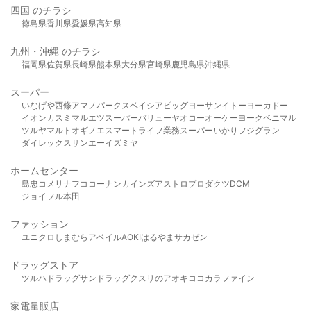
四国 のチラシ
徳島県
香川県
愛媛県
高知県
九州・沖縄 のチラシ
福岡県
佐賀県
長崎県
熊本県
大分県
宮崎県
鹿児島県
沖縄県
スーパー
いなげや
西條
アマノパークス
ベイシア
ビッグヨーサン
イトーヨーカドー
イオン
カスミ
マルエツ
スーパーバリュー
ヤオコー
オーケー
ヨークベニマル
ツルヤ
マルト
オギノ
エスマート
ライフ
業務スーパー
いかり
フジグラン
ダイレックス
サンエー
イズミヤ
ホームセンター
島忠
コメリ
ナフコ
コーナン
カインズ
アストロプロダクツ
DCM
ジョイフル本田
ファッション
ユニクロ
しまむら
アベイル
AOKI
はるやま
サカゼン
ドラッグストア
ツルハドラッグ
サンドラッグ
クスリのアオキ
ココカラファイン
家電量販店