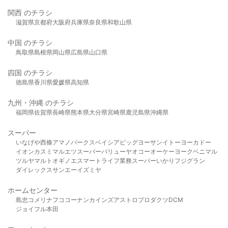
関西 のチラシ
滋賀県
京都府
大阪府
兵庫県
奈良県
和歌山県
中国 のチラシ
鳥取県
島根県
岡山県
広島県
山口県
四国 のチラシ
徳島県
香川県
愛媛県
高知県
九州・沖縄 のチラシ
福岡県
佐賀県
長崎県
熊本県
大分県
宮崎県
鹿児島県
沖縄県
スーパー
いなげや
西條
アマノパークス
ベイシア
ビッグヨーサン
イトーヨーカドー
イオン
カスミ
マルエツ
スーパーバリュー
ヤオコー
オーケー
ヨークベニマル
ツルヤ
マルト
オギノ
エスマート
ライフ
業務スーパー
いかり
フジグラン
ダイレックス
サンエー
イズミヤ
ホームセンター
島忠
コメリ
ナフコ
コーナン
カインズ
アストロプロダクツ
DCM
ジョイフル本田