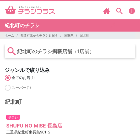
紀北町のチラシ
ホーム
都道府県からチラシを探す
三重県
紀北町
紀北町のチラシ掲載店舗
（1店舗）
ジャンルで絞り込み
全てのお店
(1)
スーパー
(1)
紀北町
チラシ
SHUFU NO MISE 長島店
三重県紀北町東長島981-2