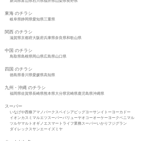
新潟県
富山県
石川県
福井県
山梨県
長野県
東海 のチラシ
岐阜県
静岡県
愛知県
三重県
関西 のチラシ
滋賀県
京都府
大阪府
兵庫県
奈良県
和歌山県
中国 のチラシ
鳥取県
島根県
岡山県
広島県
山口県
四国 のチラシ
徳島県
香川県
愛媛県
高知県
九州・沖縄 のチラシ
福岡県
佐賀県
長崎県
熊本県
大分県
宮崎県
鹿児島県
沖縄県
スーパー
いなげや
西條
アマノパークス
ベイシア
ビッグヨーサン
イトーヨーカドー
イオン
カスミ
マルエツ
スーパーバリュー
ヤオコー
オーケー
ヨークベニマル
ツルヤ
マルト
オギノ
エスマート
ライフ
業務スーパー
いかり
フジグラン
ダイレックス
サンエー
イズミヤ