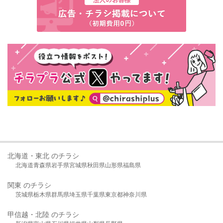
北海道・東北 のチラシ
北海道
青森県
岩手県
宮城県
秋田県
山形県
福島県
関東 のチラシ
茨城県
栃木県
群馬県
埼玉県
千葉県
東京都
神奈川県
甲信越・北陸 のチラシ