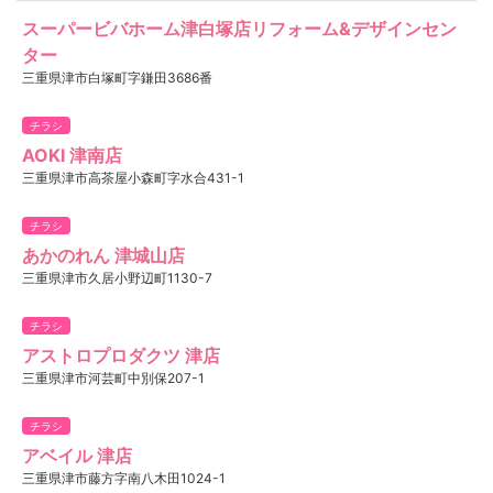
スーパービバホーム津白塚店リフォーム&デザインセン
ター
三重県津市白塚町字鎌田3686番
チラシ
AOKI 津南店
三重県津市高茶屋小森町字水合431-1
チラシ
あかのれん 津城山店
三重県津市久居小野辺町1130-7
チラシ
アストロプロダクツ 津店
三重県津市河芸町中別保207-1
チラシ
アベイル 津店
三重県津市藤方字南八木田1024-1