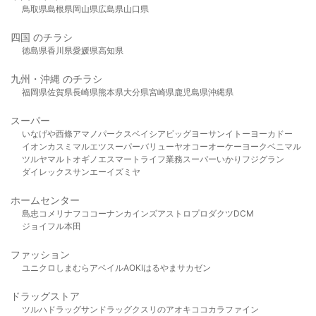
鳥取県
島根県
岡山県
広島県
山口県
四国 のチラシ
徳島県
香川県
愛媛県
高知県
九州・沖縄 のチラシ
福岡県
佐賀県
長崎県
熊本県
大分県
宮崎県
鹿児島県
沖縄県
スーパー
いなげや
西條
アマノパークス
ベイシア
ビッグヨーサン
イトーヨーカドー
イオン
カスミ
マルエツ
スーパーバリュー
ヤオコー
オーケー
ヨークベニマル
ツルヤ
マルト
オギノ
エスマート
ライフ
業務スーパー
いかり
フジグラン
ダイレックス
サンエー
イズミヤ
ホームセンター
島忠
コメリ
ナフコ
コーナン
カインズ
アストロプロダクツ
DCM
ジョイフル本田
ファッション
ユニクロ
しまむら
アベイル
AOKI
はるやま
サカゼン
ドラッグストア
ツルハドラッグ
サンドラッグ
クスリのアオキ
ココカラファイン