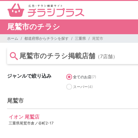
尾鷲市のチラシ
ホーム
都道府県からチラシを探す
三重県
尾鷲市
尾鷲市のチラシ掲載店舗
（7店舗）
ジャンルで絞り込み
全てのお店
(7)
スーパー
(4)
尾鷲市
イオン 尾鷲店
三重県尾鷲市倉ノ谷町2-17