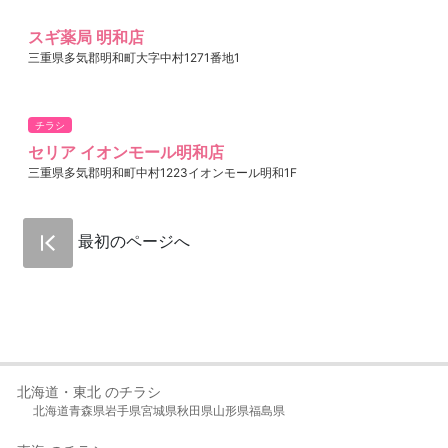
スギ薬局 明和店
三重県多気郡明和町大字中村1271番地1
チラシ
セリア イオンモール明和店
三重県多気郡明和町中村1223イオンモール明和1F
最初のページへ
北海道・東北 のチラシ
北海道
青森県
岩手県
宮城県
秋田県
山形県
福島県