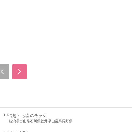
甲信越・北陸 のチラシ
新潟県
富山県
石川県
福井県
山梨県
長野県