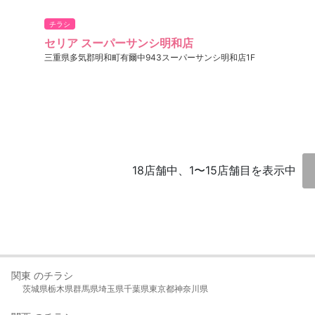
チラシ
セリア スーパーサンシ明和店
三重県多気郡明和町有爾中943スーパーサンシ明和店1F
18店舗中、1〜15店舗目を表示中
関東 のチラシ
茨城県
栃木県
群馬県
埼玉県
千葉県
東京都
神奈川県