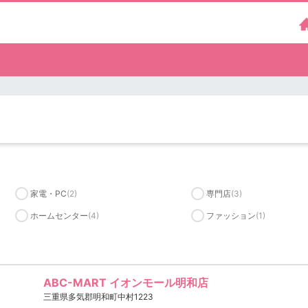
）
家電・PC
(2)
専門店
(3)
ホームセンター
(4)
ファッション
(1)
ABC-MART イオンモール明和店
三重県多気郡明和町中村1223